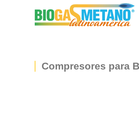
Saltar
al
contenido
Compresores para B