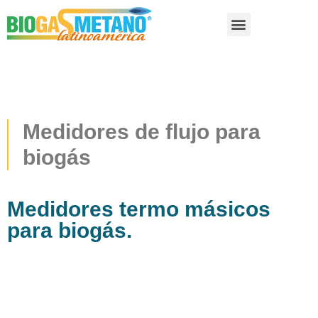
Saltar
al
contenido
Medidores de flujo para
biogás
Medidores termo másicos
para biogás.